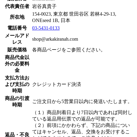
代表責任者
岩谷真貴子
154-0023, 東京都 世田谷区 若林4-29-13,
所在地
ONEseed 1B, 日本
電話番号
03-5431-0133
メールアド
shop@arkakiranah.com
レス
販売価格
各商品ページをご参照ください。
商品代金以
外の必要料
金
支払方法お
よび支払の
クレジットカード決済
時期
商品の引渡
ご注文日から5営業日以内に発送いたします。
時期
（１）商品到着日より7日以内であれば同封し
ている返品用伝票での返品が可能です。
（２）前項にかかわらず、下記の商品につい
てはキャンセル、返品、交換をお受けするこ
返品・不良