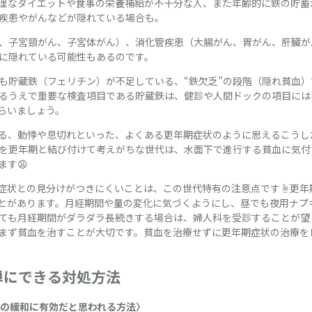
理なダイエットや食事の栄養補給が不十分な人、また年齢的に鉄の貯蓄
疾患やがんなどが隠れている場合も。
、子宮頸がん、子宮体がん）、消化管疾患（大腸がん、胃がん、肝臓が
に隠れている可能性もあるのです。
も貯蔵鉄（フェリチン）が不足している、“鉄欠乏”の段階（隠れ貧血
るうえで重要な検査項目である貯蔵鉄は、健診や人間ドックの項目には
らいましょう。
る、動悸や息切れといった、よくある更年期症状のように思えるこうし
を更年期と結び付けて考えがちな世代は、水面下で進行する貧血に気付
す😩
症状との見分けがつきにくいことは、この世代特有の注意点です☝️更年
とがあります。月経期間や量の変化に気づくようにし、昼でも夜用ナプ
ても月経期間がダラダラ長続きする場合は、婦人科を受診することが望
まず貧血を治すことが大切です。貧血を治療せずに更年期症状の治療を
単にできる対処方法
ての緩和に有効だと思われる方法〉