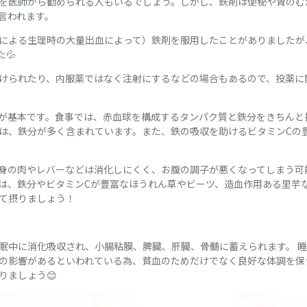
を医師から勧められる人もいるでしょう。しかし、鉄剤は便秘や胃のむ
言われます。
による生理時の大量出血によって）鉄剤を服用したことがありましたが
💦
けられたり、内服薬ではなく注射にするなどの場合もあるので、投薬に
が基本です。食事では、赤血球を構成するタンパク質と鉄分をきちんと
は、鉄分が多く含まれています。また、鉄の吸収を助けるビタミンCの
身の肉やレバーなどは消化しにくく、お腹の調子が悪くなってしまう可
は、鉄分やビタミンCが豊富なほうれん草やビーツ、造血作用ある里芋
て摂りましょう！
眠中に消化吸収され、小腸粘膜、脾臓、肝臓、骨髄に蓄えられます。 
の影響があるといわれている為、貧血のためだけでなく良好な体調を保
りましょう😊