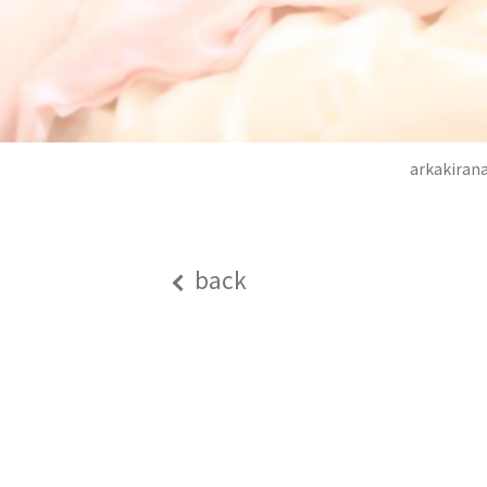
arkaki
back