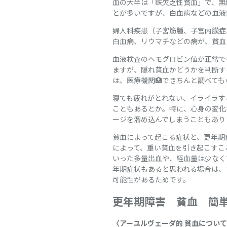
血の大半は「鉄欠乏性貧血」で、無
とが多いですが、白血病などの血液
婦人科疾患（子宮筋腫、子宮内膜症
白血病、リウマチなどの病が、貧血
血液検査のヘモグロビン値が正常で
ますが、隠れ貧血かどうかを判断す
は、医療機関🏥できちんと調べても
寝ても疲れがとれない、イライラす
こともあるとか。特に、心身の変化
ージを溜め込んでしまうこともありま
貧血によって起こる症状と、更年期
によって、重い貧血を引き起こすこ
いった多量出血や、経血量は少なく
年期症状もあると思われる場合は、
可能性があるためです。
更年期障害 貧血
簡
〈アーユルヴェーダ的 貧血につい