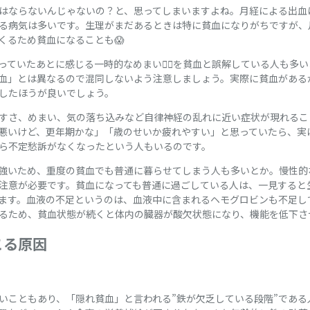
はならないんじゃないの？と、思ってしまいますよね。月経による出血
る病気は多いです。生理がまだあるときは特に貧血になりがちですが、
くるため貧血になることも😱
ていたあとに感じる一時的なめまい😵‍💫を貧血と誤解している人も多
血」とは異なるので混同しないよう注意しましょう。実際に貧血がある
したほうが良いでしょう。
すさ、めまい、気の落ち込みなど自律神経の乱れに近い症状が現れるこ
悪いけど、更年期かな」「歳のせいか疲れやすい」と思っていたら、実
ら不定愁訴がなくなったという人もいるのです。
強いため、重度の貧血でも普通に暮らせてしまう人も多いとか。慢性的
注意が必要です。貧血になっても普通に過ごしている人は、一見すると
ます。血液の不足というのは、血液中に含まれるヘモグロビンも不足し
るため、貧血状態が続くと体内の臓器が酸欠状態になり、機能を低下さ
こる原因
いこともあり、「隠れ貧血」と言われる”鉄が欠乏している段階”である