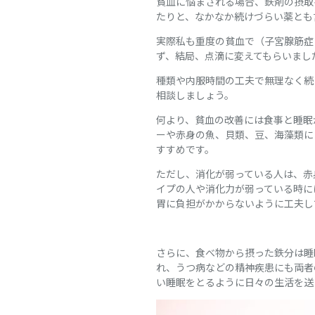
貧血に悩まされる場合、鉄剤の摂取
たりと、なかなか続けづらい薬とも
実際私も重度の貧血で（子宮腺筋症
ず、結局、点滴に変えてもらいました
種類や内服時間の工夫で無理なく続
相談しましょう。
何より、貧血の改善には食事と睡眠
ーや赤身の魚、貝類、豆、海藻類に
すすめです。
ただし、消化が弱っている人は、赤
イプの人や消化力が弱っている時に
胃に負担がかからないように工夫し
さらに、食べ物から摂った鉄分は睡
れ、うつ病などの精神疾患にも両者
い睡眠をとるように日々の生活を送