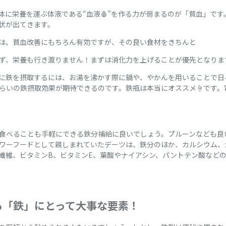
体に栄養を運ぶ体液である“血液🩸”を作る力が弱まるのが「貧血」で
状が出てきます。
は、貧血改善にもちろん有効ですが、その良い食材をきちんと
らず、栄養も行き渡りません！まずは消化力を上げることが優先となります
に鉄を摂取するには、お湯を沸かす際に鍋や、やかんを用いることで日
らいの鉄摂取効果が期待できるのです。鉄瓶は本当にオススメ☝️です。
食べることも手軽にできる鉄分補給に良いでしょう。プルーンなども良
ワーフードとして親しまれていたデーツは、鉄分のほか、カルシウム、
繊維、ビタミンB、ビタミンE、葉酸やナイアシン、パントテン酸など
も「鉄」にとって大事な要素！