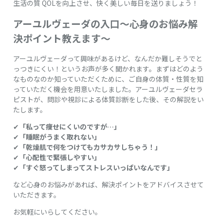
生活の質 QOLを向上させ、快く美しい毎日を送りましょう！
アーユルヴェーダ
の入口～心身のお悩み解
決ポイント教えます～
アーユルヴェーダって興味があるけど、なんだか難しそうでと
っつきにくい！というお声が多く聞かれます。まずはどのよう
なものなのか知っていただくために、ご自身の体質・性質を知
っていただく機会を用意いたしました。アーユルヴェーダセラ
ピストが、問診や視診による体質診断をした後、その解説をい
たします。
✔
「私って痩せにくいのですが…」
✔
「睡眠がうまく取れない」
✔
「乾燥肌で何をつけてもカサカサしちゃう！」
✔
「心配性で緊張しやすい」
✔
「すぐ怒ってしまってストレスいっぱいなんです」
など心身のお悩みがあれば、解決ポイントをアドバイスさせて
いただきます。
お気軽にいらしてください。