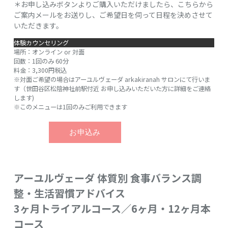
＊お申し込みボタンよりご購入いただけましたら、こちらから
ご案内メールをお送りし、ご希望日を伺って日程を決めさせて
いただきます。
体験カウンセリング
場所：オンライン or 対面
回数：1回のみ 60分
料金：3,300円税込
※対面ご希望の場合はアーユルヴェーダ arkakiranah サロンにて行いま
す（世田谷区松陰神社前駅付近 お申し込みいただいた方に詳細をご連絡
します)
※このメニューは1回のみご利用できます
アーユルヴェーダ 体質別 食事バランス調
整・生活習慣アドバイス
3ヶ月トライアルコース／6ヶ月・12ヶ月本
コース