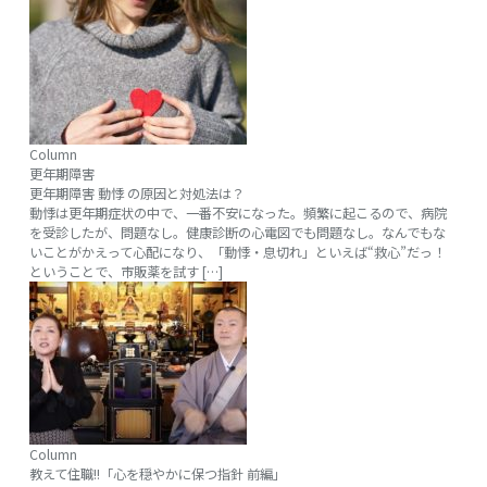
Column
更年期障害
更年期障害 動悸 の原因と対処法は？
動悸は更年期症状の中で、一番不安になった。頻繁に起こるので、病院
を受診したが、問題なし。健康診断の心電図でも問題なし。なんでもな
いことがかえって心配になり、「動悸・息切れ」といえば“救心”だっ！
ということで、市販薬を試す […]
Column
教えて住職!!「心を穏やかに保つ指針 前編」