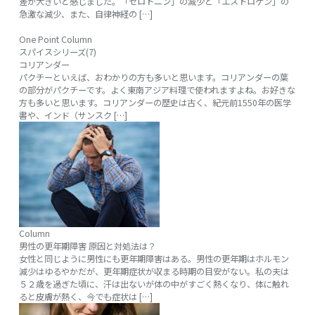
差が大きいと感じました。「セロトニン」の減少と「エストロゲン」の
急激な減少、また、自律神経の […]
One Point Column
スパイスシリーズ(7)
コリアンダー
パクチーといえば、おわかりの方も多いと思います。コリアンダーの葉
の部分がパクチーです。よく東南アジア料理で使われますよね。お好きな
方も多いと思います。コリアンダーの歴史は古く、紀元前1550年の医学
書や、インド（サンスク […]
Column
男性の更年期障害 原因と対処法は？
女性と同じように男性にも更年期障害はある。男性の更年期はホルモン
減少はゆるやかだが、更年期症状が収まる時期の目安がない。私の夫は
５２歳を過ぎた頃に、汗は出ないが体の中がすごく熱くなり、体に触れ
ると皮膚が熱く、今でも症状は […]