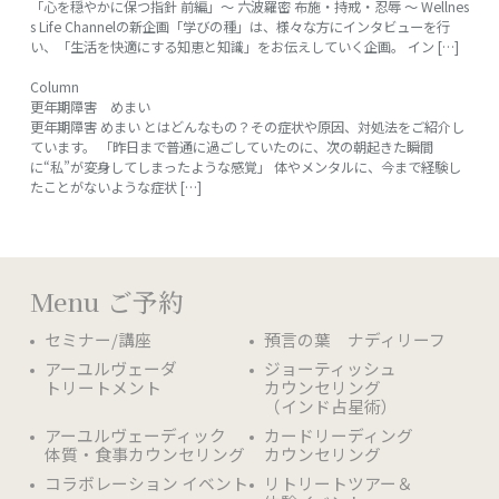
「心を穏やかに保つ指針 前編」〜 六波羅密 布施・持戒・忍辱 〜 Wellnes
s Life Channelの新企画「学びの種」は、様々な方にインタビューを行
い、「生活を快適にする知恵と知識」をお伝えしていく企画。 イン […]
Column
更年期障害 めまい
更年期障害 めまい とはどんなもの？その症状や原因、対処法をご紹介し
ています。 「昨日まで普通に過ごしていたのに、次の朝起きた瞬間
に“私”が変身してしまったような感覚」 体やメンタルに、今まで経験し
たことがないような症状 […]
Menu ご予約
セミナー/講座
預言の葉 ナディリーフ
アーユルヴェーダ
ジョーティッシュ
トリートメント
カウンセリング
（インド占星術）
アーユルヴェーディック
カードリーディング
体質・食事カウンセリング
カウンセリング
コラボレーション イベント
リトリートツアー＆