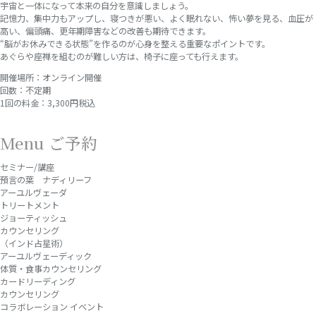
宇宙と一体になって本来の自分を意識しましょう。
記憶力、集中力もアップし、寝つきが悪い、よく眠れない、怖い夢を見る、血圧が
高い、偏頭痛、更年期障害などの改善も期待できます。
“脳がお休みできる状態”を作るのが心身を整える重要なポイントです。
あぐらや座禅を組むのが難しい方は、椅子に座っても行えます。
開催場所：オンライン開催
回数：不定期
1回の料金：3,300円税込
Menu ご予約
セミナー/講座
預言の葉 ナディリーフ
アーユルヴェーダ
トリートメント
ジョーティッシュ
カウンセリング
（インド占星術）
アーユルヴェーディック
体質・食事カウンセリング
カードリーディング
カウンセリング
コラボレーション イベント